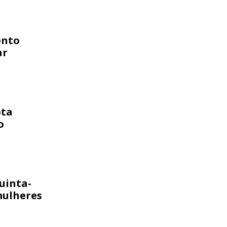
ento
ar
ota
o
uinta-
mulheres