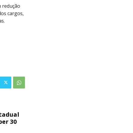
m redução
dos cargos,
as.
tadual
ber 30