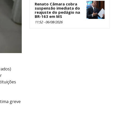
Renato Câmara cobra
suspensão imediata do
reajuste do pedágio na
BR-163 em MS
11:52 - 06/08/2026
rados)
r
tituições
ltima greve