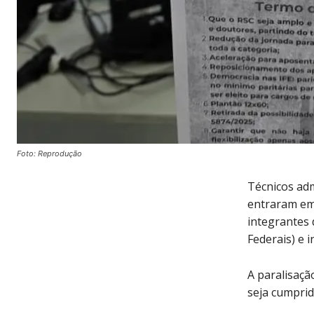
Foto: Reprodução
Técnicos adm
entraram em
integrantes 
Federais) e i
A paralisaçã
seja cumpri