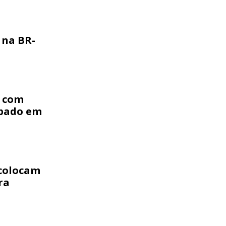
 na BR-
a com
ábado em
 colocam
ra