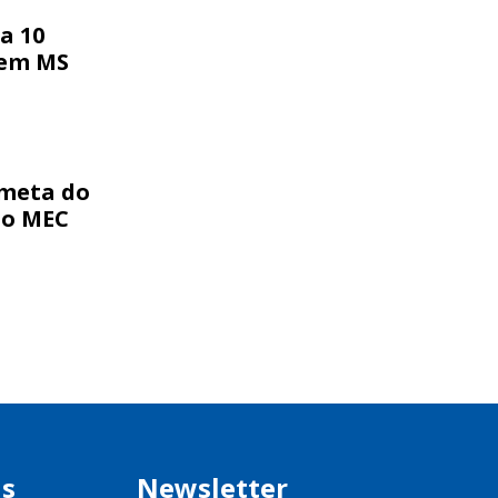
a 10
 em MS
 meta do
lo MEC
is
Newsletter