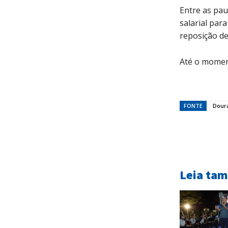
Entre as pau
salarial para
reposição de
Até o momen
FONTE
Dour
Leia ta