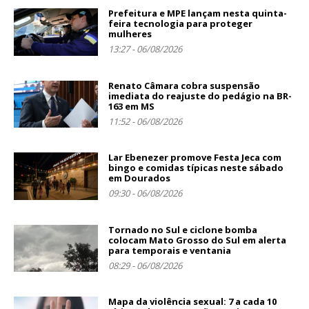
Prefeitura e MPE lançam nesta quinta-
feira tecnologia para proteger
mulheres
13:27 - 06/08/2026
Renato Câmara cobra suspensão
imediata do reajuste do pedágio na BR-
163 em MS
11:52 - 06/08/2026
Lar Ebenezer promove Festa Jeca com
bingo e comidas típicas neste sábado
em Dourados
09:30 - 06/08/2026
Tornado no Sul e ciclone bomba
colocam Mato Grosso do Sul em alerta
para temporais e ventania
08:29 - 06/08/2026
Mapa da violência sexual: 7 a cada 10