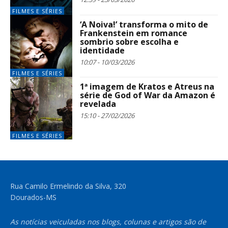
FILMES E SÉRIES
‘A Noiva!’ transforma o mito de
Frankenstein em romance
sombrio sobre escolha e
identidade
10:07 - 10/03/2026
FILMES E SÉRIES
1ª imagem de Kratos e Atreus na
série de God of War da Amazon é
revelada
15:10 - 27/02/2026
FILMES E SÉRIES
Rua Camilo Ermelindo da Silva, 320
Dourados-MS
As notícias veiculadas nos blogs, colunas e artigos são de