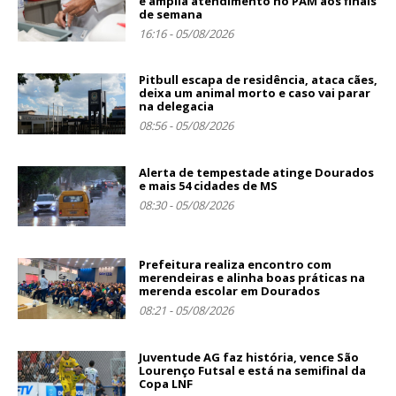
e amplia atendimento no PAM aos finais
de semana
16:16 - 05/08/2026
Pitbull escapa de residência, ataca cães,
deixa um animal morto e caso vai parar
na delegacia
08:56 - 05/08/2026
Alerta de tempestade atinge Dourados
e mais 54 cidades de MS
08:30 - 05/08/2026
Prefeitura realiza encontro com
merendeiras e alinha boas práticas na
merenda escolar em Dourados
08:21 - 05/08/2026
Juventude AG faz história, vence São
Lourenço Futsal e está na semifinal da
Copa LNF