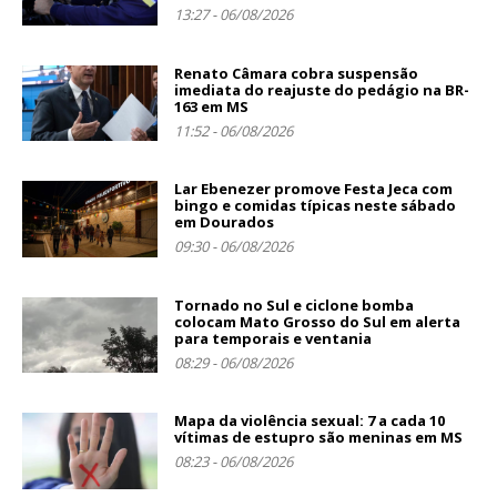
13:27 - 06/08/2026
Renato Câmara cobra suspensão
imediata do reajuste do pedágio na BR-
163 em MS
11:52 - 06/08/2026
Lar Ebenezer promove Festa Jeca com
bingo e comidas típicas neste sábado
em Dourados
09:30 - 06/08/2026
Tornado no Sul e ciclone bomba
colocam Mato Grosso do Sul em alerta
para temporais e ventania
08:29 - 06/08/2026
Mapa da violência sexual: 7 a cada 10
vítimas de estupro são meninas em MS
08:23 - 06/08/2026