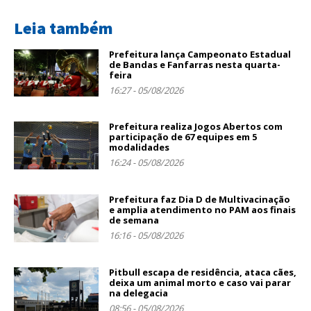
Leia também
Prefeitura lança Campeonato Estadual
de Bandas e Fanfarras nesta quarta-
feira
16:27 - 05/08/2026
Prefeitura realiza Jogos Abertos com
participação de 67 equipes em 5
modalidades
16:24 - 05/08/2026
Prefeitura faz Dia D de Multivacinação
e amplia atendimento no PAM aos finais
de semana
16:16 - 05/08/2026
Pitbull escapa de residência, ataca cães,
deixa um animal morto e caso vai parar
na delegacia
08:56 - 05/08/2026