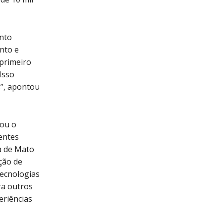
nto
nto e
 primeiro
Isso
s”, apontou
cou o
entes
ia de Mato
ção de
tecnologias
ra outros
eriências