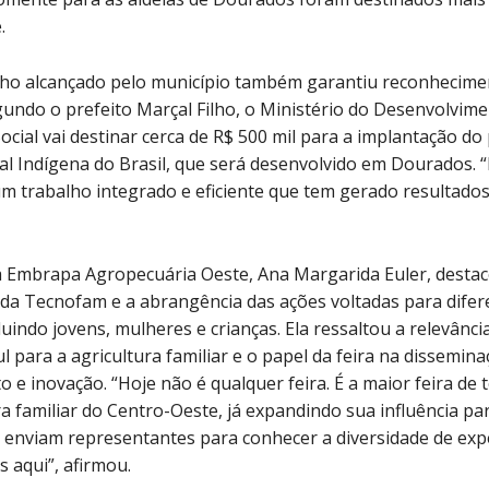
.
o alcançado pelo município também garantiu reconhecime
gundo o prefeito Marçal Filho, o Ministério do Desenvolvime
Social vai destinar cerca de R$ 500 mil para a implantação do
l Indígena do Brasil, que será desenvolvido em Dourados. “
 trabalho integrado e eficiente que tem gerado resultado
a Embrapa Agropecuária Oeste, Ana Margarida Euler, desta
da Tecnofam e a abrangência das ações voltadas para difer
cluindo jovens, mulheres e crianças. Ela ressaltou a relevânc
l para a agricultura familiar e o papel da feira na dissemina
 e inovação. “Hoje não é qualquer feira. É a maior feira de 
ra familiar do Centro-Oeste, já expandindo sua influência pa
 enviam representantes para conhecer a diversidade de exp
 aqui”, afirmou.