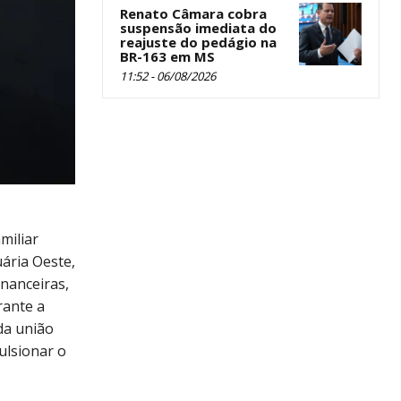
Renato Câmara cobra
suspensão imediata do
reajuste do pedágio na
BR-163 em MS
11:52 - 06/08/2026
miliar
ária Oeste,
inanceiras,
rante a
da união
ulsionar o