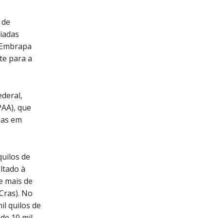
 de
iadas
a Embrapa
te para a
deral,
PAA), que
ias em
quilos de
ltado à
 e mais de
(Cras). No
l quilos de
de 10 mil