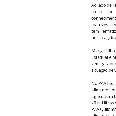
Ao lado de r
credibilidad
conhecimento
matrizes ide
tem”, enfati
nossa agricu
Marçal Filho
Estadual e M
vem garanti
situação de 
No PAA Indíg
alimentos pr
agricultura f
20 mil litros
PAA Quilombo
alimentos. S