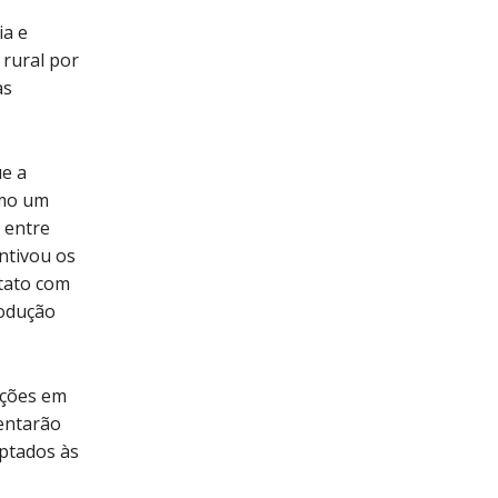
ia e
 rural por
as
ue a
omo um
 entre
entivou os
tato com
rodução
ações em
entarão
aptados às