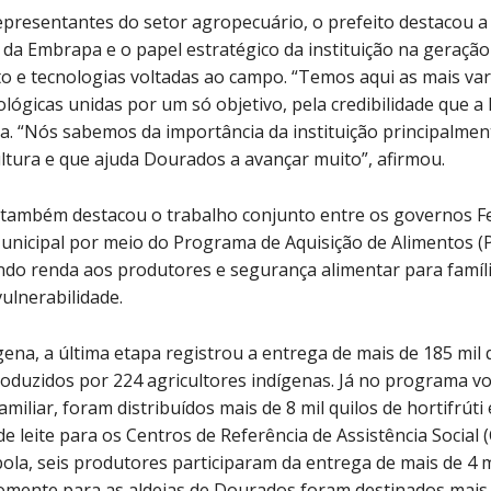
epresentantes do setor agropecuário, o prefeito destacou a
e da Embrapa e o papel estratégico da instituição na geração
 e tecnologias voltadas ao campo. “Temos aqui as mais var
ológicas unidas por um só objetivo, pela credibilidade que 
za. “Nós sabemos da importância da instituição principalmen
ltura e que ajuda Dourados a avançar muito”, afirmou.
 também destacou o trabalho conjunto entre os governos Fe
unicipal por meio do Programa de Aquisição de Alimentos (
ndo renda aos produtores e segurança alimentar para famíl
vulnerabilidade.
ena, a última etapa registrou a entrega de mais de 185 mil 
oduzidos por 224 agricultores indígenas. Já no programa vo
amiliar, foram distribuídos mais de 8 mil quilos de hortifrúti
 de leite para os Centros de Referência de Assistência Social 
la, seis produtores participaram da entrega de mais de 4 mi
omente para as aldeias de Dourados foram destinados mais 