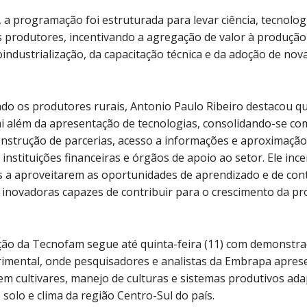
 a programação foi estruturada para levar ciência, tecnolog
 produtores, incentivando a agregação de valor à produção
industrialização, da capacitação técnica e da adoção de nov
o os produtores rurais, Antonio Paulo Ribeiro destacou q
i além da apresentação de tecnologias, consolidando-se c
nstrução de parcerias, acesso a informações e aproximação
 instituições financeiras e órgãos de apoio ao setor. Ele inc
s a aproveitarem as oportunidades de aprendizado e de con
 inovadoras capazes de contribuir para o crescimento da p
ão da Tecnofam segue até quinta-feira (11) com demonstr
imental, onde pesquisadores e analistas da Embrapa apres
em cultivares, manejo de culturas e sistemas produtivos ad
 solo e clima da região Centro-Sul do país.