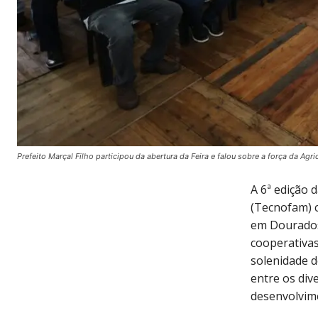
Prefeito Marçal Filho participou da abertura da Feira e falou sobre a força da Agr
A 6ª edição 
(Tecnofam) c
em Dourados,
cooperativas
solenidade d
entre os div
desenvolvime