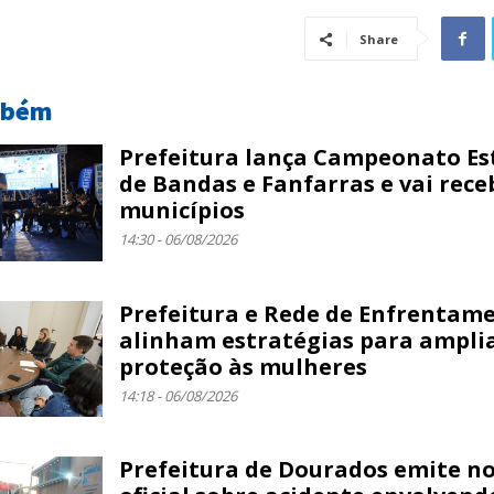
Share
mbém
Prefeitura lança Campeonato Es
de Bandas e Fanfarras e vai rece
municípios
14:30 - 06/08/2026
Prefeitura e Rede de Enfrentam
alinham estratégias para ampli
proteção às mulheres
14:18 - 06/08/2026
Prefeitura de Dourados emite n