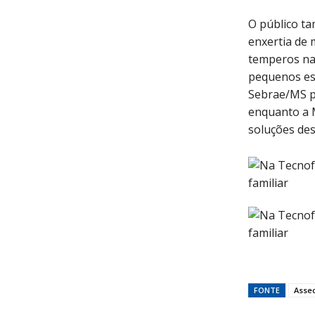
O público ta
enxertia de 
temperos nat
pequenos espa
Sebrae/MS pr
enquanto a 
soluções des
FONTE
Assec