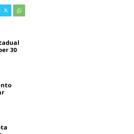
tadual
ber 30
ento
ar
ota