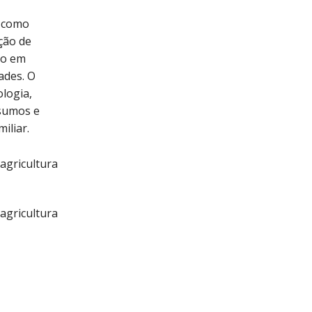
s como
ção de
ão em
ades. O
logia,
sumos e
iliar.