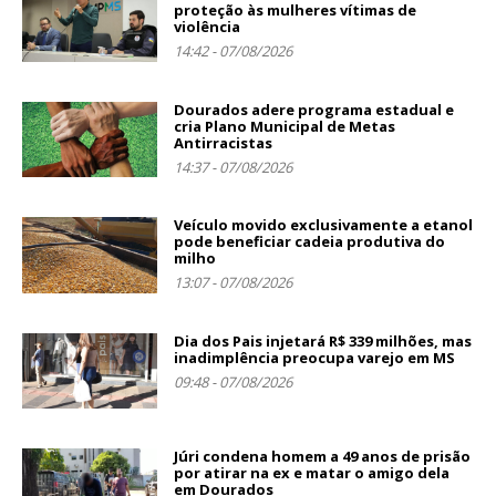
proteção às mulheres vítimas de
violência
14:42 - 07/08/2026
Dourados adere programa estadual e
cria Plano Municipal de Metas
Antirracistas
14:37 - 07/08/2026
Veículo movido exclusivamente a etanol
pode beneficiar cadeia produtiva do
milho
13:07 - 07/08/2026
Dia dos Pais injetará R$ 339 milhões, mas
inadimplência preocupa varejo em MS
09:48 - 07/08/2026
Júri condena homem a 49 anos de prisão
por atirar na ex e matar o amigo dela
em Dourados