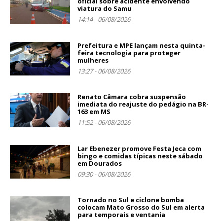
oficial sobre acidente envolvendo
viatura do Samu
14:14 - 06/08/2026
Prefeitura e MPE lançam nesta quinta-
feira tecnologia para proteger
mulheres
13:27 - 06/08/2026
Renato Câmara cobra suspensão
imediata do reajuste do pedágio na BR-
163 em MS
11:52 - 06/08/2026
Lar Ebenezer promove Festa Jeca com
bingo e comidas típicas neste sábado
em Dourados
09:30 - 06/08/2026
Tornado no Sul e ciclone bomba
colocam Mato Grosso do Sul em alerta
para temporais e ventania