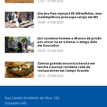
13:07 - 07/08/2026
Dia dos Pais injetará R$ 339 milhões, mas
inadimplência preocupa varejo em MS
09:48 - 07/08/2026
Júri condena homem a 49 anos de prisão
por atirar na ex e matar o amigo dela
em Dourados
09:45 - 07/08/2026
Cliente grávida encontra barata em
lanche e Justiça condena rede de
restaurantes em Campo Grande
09:10 - 07/08/2026
Rua Camilo Ermelindo da Silva, 320
Dourados-MS