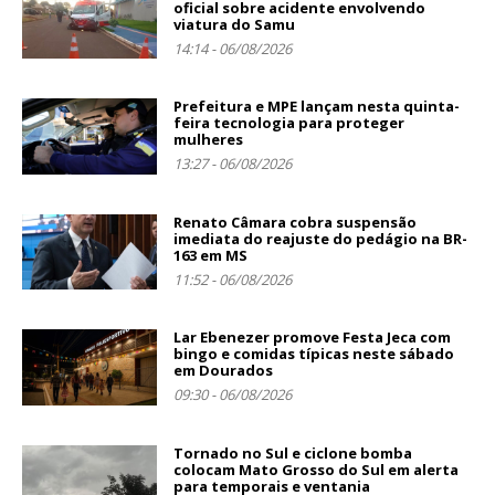
oficial sobre acidente envolvendo
viatura do Samu
14:14 - 06/08/2026
Prefeitura e MPE lançam nesta quinta-
feira tecnologia para proteger
mulheres
13:27 - 06/08/2026
Renato Câmara cobra suspensão
imediata do reajuste do pedágio na BR-
163 em MS
11:52 - 06/08/2026
Lar Ebenezer promove Festa Jeca com
bingo e comidas típicas neste sábado
em Dourados
09:30 - 06/08/2026
Tornado no Sul e ciclone bomba
colocam Mato Grosso do Sul em alerta
para temporais e ventania