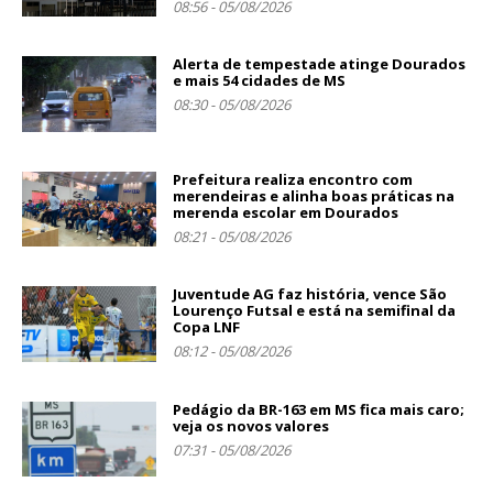
08:56 - 05/08/2026
Alerta de tempestade atinge Dourados
e mais 54 cidades de MS
08:30 - 05/08/2026
Prefeitura realiza encontro com
merendeiras e alinha boas práticas na
merenda escolar em Dourados
08:21 - 05/08/2026
Juventude AG faz história, vence São
Lourenço Futsal e está na semifinal da
Copa LNF
08:12 - 05/08/2026
Pedágio da BR-163 em MS fica mais caro;
veja os novos valores
07:31 - 05/08/2026