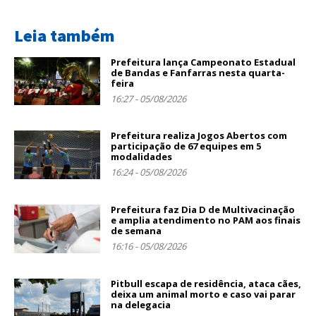
Leia também
Prefeitura lança Campeonato Estadual
de Bandas e Fanfarras nesta quarta-
feira
16:27 - 05/08/2026
Prefeitura realiza Jogos Abertos com
participação de 67 equipes em 5
modalidades
16:24 - 05/08/2026
Prefeitura faz Dia D de Multivacinação
e amplia atendimento no PAM aos finais
de semana
16:16 - 05/08/2026
Pitbull escapa de residência, ataca cães,
deixa um animal morto e caso vai parar
na delegacia