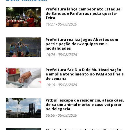
Prefeitura lança Campeonato Estadual
de Bandas e Fanfarras nesta quarta-
feira
16:27 - 05/08/2026
Prefeitura realiza Jogos Abertos com
participação de 67 equipes em 5
modalidades
16:24 - 05/08/2026
Prefeitura faz Dia D de Multivacinação
e amplia atendimento no PAM aos finais
de semana
16:16 - 05/08/2026
Pitbull escapa de residência, ataca cães,
deixa um animal morto e caso vai parar
na delegacia
08:56 - 05/08/2026