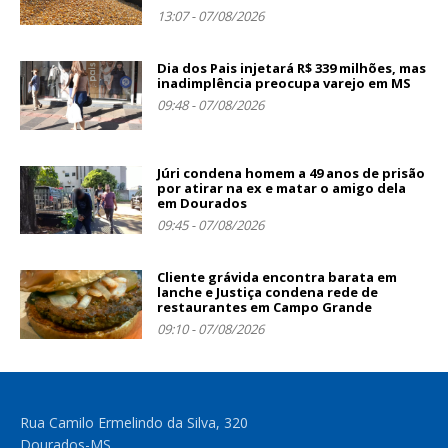
13:07 - 07/08/2026
Dia dos Pais injetará R$ 339 milhões, mas
inadimplência preocupa varejo em MS
09:48 - 07/08/2026
Júri condena homem a 49 anos de prisão
por atirar na ex e matar o amigo dela
em Dourados
09:45 - 07/08/2026
Cliente grávida encontra barata em
lanche e Justiça condena rede de
restaurantes em Campo Grande
09:10 - 07/08/2026
Rua Camilo Ermelindo da Silva, 320
Dourados-MS